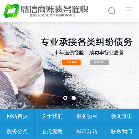
网站首页
关于我们
服务项目
新闻资讯
服务分类
委托流程
城市分站
联系我们