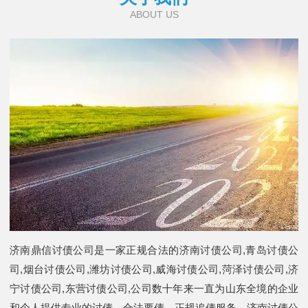
ABOUT US
济南鼎信讨债公司是一家正规合法的济南讨债公司,青岛讨债公
司,烟台讨债公司,潍坊讨债公司,威海讨债公司,菏泽讨债公司,济
宁讨债公司,东营讨债公司,公司数十年来一直为山东全境的企业
和个人提供专业的讨债、合法要债、正规追债服务。济南讨债公