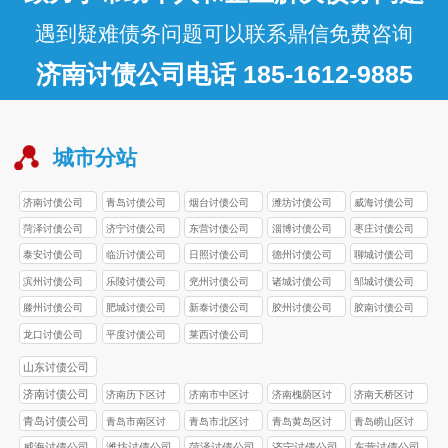
遇到疑难债务问题可以联系鼎信免费咨询
济南讨债公司电话 185-1612-9885
城市分站
济南讨债公司
青岛讨债公司
烟台讨债公司
潍坊讨债公司
威海讨债公司
菏泽讨债公司
济宁讨债公司
东营讨债公司
淄博讨债公司
枣庄讨债公司
泰安讨债公司
临沂讨债公司
日照讨债公司
德州讨债公司
聊城讨债公司
滨州讨债公司
乐陵讨债公司
兖州讨债公司
诸城讨债公司
邹城讨债公司
滕州讨债公司
肥城讨债公司
新泰讨债公司
胶州讨债公司
胶南讨债公司
龙口讨债公司
平度讨债公司
莱西讨债公司
山东讨债公司
济南讨债公司
济南历下区讨
济南市中区讨
济南槐荫区讨
济南天桥区讨
债公司
债公司
债公司
债公司
青岛讨债公司
青岛市南区讨
青岛市北区讨
青岛黄岛区讨
青岛崂山区讨
债公司
债公司
债公司
债公司
威海讨债公司
潍坊讨债公司
菏泽讨债公司
济宁讨债公司
东营讨债公司