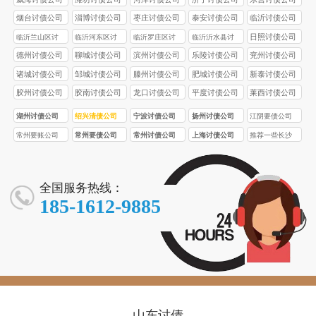
烟台讨债公司
淄博讨债公司
枣庄讨债公司
泰安讨债公司
临沂讨债公司
日照讨债公司
临沂兰山区讨
临沂河东区讨
临沂罗庄区讨
临沂沂水县讨
债公司
债公司
债公司
债公司
德州讨债公司
聊城讨债公司
滨州讨债公司
乐陵讨债公司
兖州讨债公司
诸城讨债公司
邹城讨债公司
滕州讨债公司
肥城讨债公司
新泰讨债公司
胶州讨债公司
胶南讨债公司
龙口讨债公司
平度讨债公司
莱西讨债公司
湖州讨债公司
绍兴清债公司
宁波讨债公司
扬州讨债公司
江阴要债公司
常州要账公司
常州要债公司
常州讨债公司
上海讨债公司
推荐一些长沙
口碑较好的正
规讨债公司
全国服务热线：
185-1612-9885
山东讨债