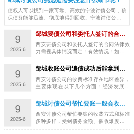
债权人可以找到一家可靠、高效的宁波讨债公司，确
保债务能够迅速、彻底地得到回收。宁波讨债公司的
选择不仅仅是为了解决眼前的经济问题，更是为了维
护商业环境的稳定与良好运作。随着商业交易的增加
邹城要债公司和委托人签订的合同是否具有法律效力
9
和…
西安要债公司和委托人签订的合同法律效
2025-6
力需视具体情况而定：有效情况：如果西
安要债公司是经依法注册登记，经营范围
包含为企业或个人提供债务追讨服务，并
邹城收账公司追债成功后能拿到多少报酬?
9
严格按照法律规定和合法程序进行追债活
西安讨债公司的收费标准存在地区差异，
动的专…
2025-6
主要体现在以下几个方面：经济发展水
平：经济发达地区如上海、北京、深圳
等，由于生活成本高、市场竞争激烈，西
邹城讨债公司帮忙要账一般会收取多少费用?
9
安讨债公司运营成本也高，同时对专业人
西安讨债公司帮忙要账的收费方式和标准
才需求大，…
2025-6
多种多样，受到债务金额、催收难度等诸
多因素的影响，以下是一些常见的收费情