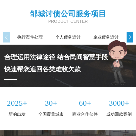
邹城讨债公司服务项目
PRODUCT CENTER
执行案件处理
个人债务追讨
企业债务追讨
商
合理运用法律途径 结合民间智慧手段
快速帮您追回各类难收欠款
+
+
+
+
2025
30
60
3000
新的出发
全国覆盖城市
商业合作伙伴
成功回款案例