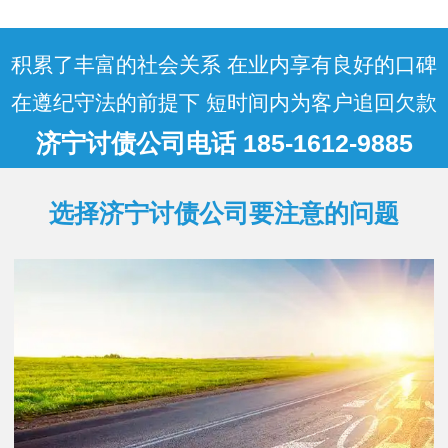
况：按成功比例收费纯提成制：按实际追
回金额的百分比收取，通常为 10%-50%。
简单案…
积累了丰富的社会关系 在业内享有良好的口碑
在遵纪守法的前提下 短时间内为客户追回欠款
济宁讨债公司电话 185-1612-9885
选择济宁讨债公司要注意的问题