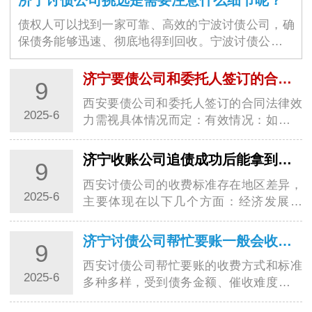
债权人可以找到一家可靠、高效的宁波讨债公司，确
保债务能够迅速、彻底地得到回收。宁波讨债公司的
选择不仅仅是为了解决眼前的经济问题，更是为了维
护商业环境的稳定与良好运作。随着商业交易的增加
济宁要债公司和委托人签订的合同是否具有法律效力
9
和…
西安要债公司和委托人签订的合同法律效
2025-6
力需视具体情况而定：有效情况：如果西
安要债公司是经依法注册登记，经营范围
包含为企业或个人提供债务追讨服务，并
济宁收账公司追债成功后能拿到多少报酬?
9
严格按照法律规定和合法程序进行追债活
西安讨债公司的收费标准存在地区差异，
动的专…
2025-6
主要体现在以下几个方面：经济发展水
平：经济发达地区如上海、北京、深圳
等，由于生活成本高、市场竞争激烈，西
济宁讨债公司帮忙要账一般会收取多少费用?
9
安讨债公司运营成本也高，同时对专业人
西安讨债公司帮忙要账的收费方式和标准
才需求大，…
2025-6
多种多样，受到债务金额、催收难度等诸
多因素的影响，以下是一些常见的收费情