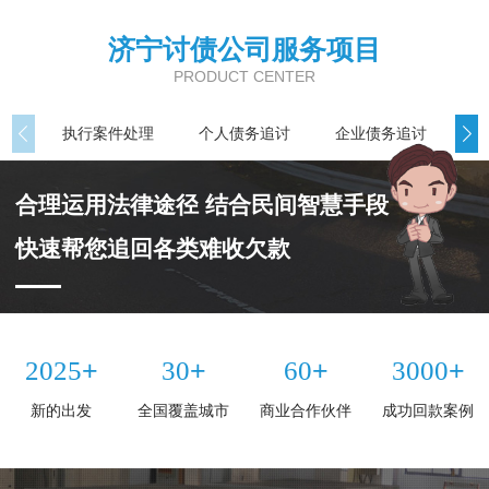
济宁讨债公司服务项目
PRODUCT CENTER
执行案件处理
个人债务追讨
企业债务追讨
商
合理运用法律途径 结合民间智慧手段
快速帮您追回各类难收欠款
+
+
+
+
2025
30
60
3000
新的出发
全国覆盖城市
商业合作伙伴
成功回款案例