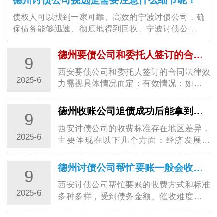
债权人可以找到一家可靠、高效的宁波讨债公司，确
保债务能够迅速、彻底地得到回收。宁波讨债公司的
选择不仅仅是为了解决眼前的经济问题，更是为了维
护商业环境的稳定与良好运作。随着商业交易的增加
德州要债公司和委托人签订的合同是否具有法律效力
9
和…
西安要债公司和委托人签订的合同法律效
2025-6
力需视具体情况而定：有效情况：如果西
安要债公司是经依法注册登记，经营范围
包含为企业或个人提供债务追讨服务，并
德州收账公司追债成功后能拿到多少报酬?
9
严格按照法律规定和合法程序进行追债活
西安讨债公司的收费标准存在地区差异，
动的专…
2025-6
主要体现在以下几个方面：经济发展水
平：经济发达地区如上海、北京、深圳
等，由于生活成本高、市场竞争激烈，西
德州讨债公司帮忙要账一般会收取多少费用?
9
安讨债公司运营成本也高，同时对专业人
西安讨债公司帮忙要账的收费方式和标准
才需求大，…
2025-6
多种多样，受到债务金额、催收难度等诸
多因素的影响，以下是一些常见的收费情