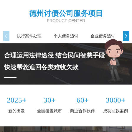
德州讨债公司服务项目
PRODUCT CENTER
执行案件处理
个人债务追讨
企业债务追讨
商
合理运用法律途径 结合民间智慧手段
快速帮您追回各类难收欠款
+
+
+
+
2025
30
60
3000
新的出发
全国覆盖城市
商业合作伙伴
成功回款案例