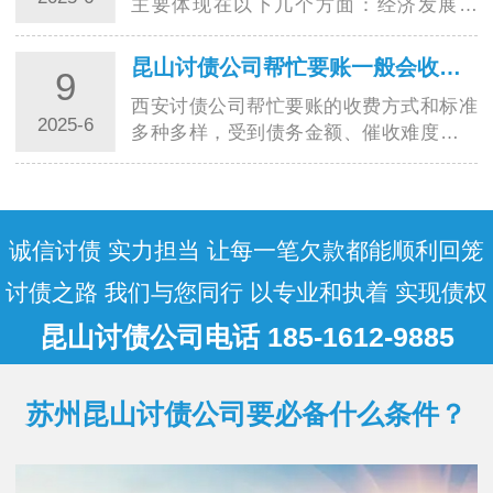
主要体现在以下几个方面：经济发展水
平：经济发达地区如上海、北京、深圳
等，由于生活成本高、市场竞争激烈，西
昆山讨债公司帮忙要账一般会收取多少费用?
9
安讨债公司运营成本也高，同时对专业人
西安讨债公司帮忙要账的收费方式和标准
才需求大，…
2025-6
多种多样，受到债务金额、催收难度等诸
多因素的影响，以下是一些常见的收费情
况：按成功比例收费纯提成制：按实际追
回金额的百分比收取，通常为 10%-50%。
简单案…
诚信讨债 实力担当 让每一笔欠款都能顺利回笼
讨债之路 我们与您同行 以专业和执着 实现债权
昆山讨债公司电话 185-1612-9885
苏州昆山讨债公司要必备什么条件？