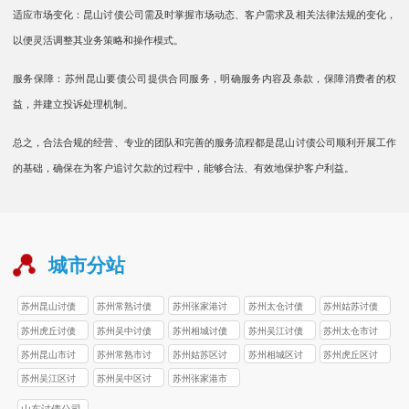
适应市场变化：昆山讨债公司需及时掌握市场动态、客户需求及相关法律法规的变化，
以便灵活调整其业务策略和操作模式。
服务保障：苏州昆山要债公司提供合同服务，明确服务内容及条款，保障消费者的权
益，并建立投诉处理机制。
总之，合法合规的经营、专业的团队和完善的服务流程都是昆山讨债公司顺利开展工作
的基础，确保在为客户追讨欠款的过程中，能够合法、有效地保护客户利益。
城市分站
苏州昆山讨债
苏州常熟讨债
苏州张家港讨
苏州太仓讨债
苏州姑苏讨债
公司
公司
债公司
公司
公司
苏州虎丘讨债
苏州吴中讨债
苏州相城讨债
苏州吴江讨债
苏州太仓市讨
公司
公司
公司
公司
债公司
苏州昆山市讨
苏州常熟市讨
苏州姑苏区讨
苏州相城区讨
苏州虎丘区讨
债公司
债公司
债公司
债公司
债公司
苏州吴江区讨
苏州吴中区讨
苏州张家港市
债公司
债公司
讨债公司
山东讨债公司