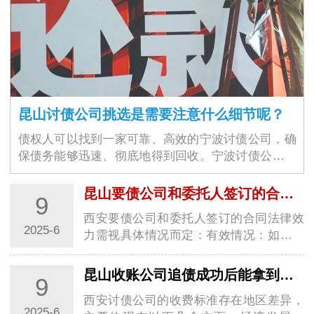
昆山讨债公司挑选是需要注意什么细节呢？
债权人可以找到一家可靠、高效的宁波讨债公司，确
保债务能够迅速、彻底地得到回收。宁波讨债公司的
选择不仅仅是为了解决眼前的经济问题，更是为了维
护商业环境的稳定与良好运作。随着商业交易的增加
昆山要债公司和委托人签订的合同是否具有法律效力
9
和…
西安要债公司和委托人签订的合同法律效
2025-6
力需视具体情况而定：有效情况：如果西
安要债公司是经依法注册登记，经营范围
包含为企业或个人提供债务追讨服务，并
昆山收账公司追债成功后能拿到多少报酬?
9
严格按照法律规定和合法程序进行追债活
西安讨债公司的收费标准存在地区差异，
动的专…
2025-6