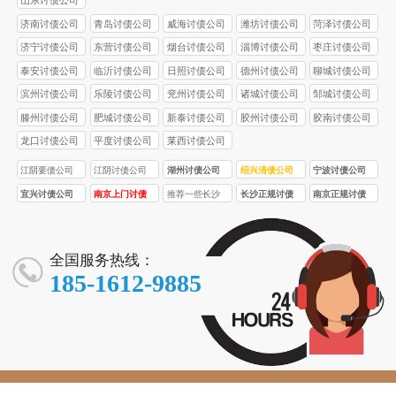
济南讨债公司
青岛讨债公司
威海讨债公司
潍坊讨债公司
菏泽讨债公司
济宁讨债公司
东营讨债公司
烟台讨债公司
淄博讨债公司
枣庄讨债公司
泰安讨债公司
临沂讨债公司
日照讨债公司
德州讨债公司
聊城讨债公司
滨州讨债公司
乐陵讨债公司
兖州讨债公司
诸城讨债公司
邹城讨债公司
滕州讨债公司
肥城讨债公司
新泰讨债公司
胶州讨债公司
胶南讨债公司
龙口讨债公司
平度讨债公司
莱西讨债公司
江阴要债公司
江阴讨债公司
湖州讨债公司
绍兴清债公司
宁波讨债公司
宜兴讨债公司
南京上门讨债
推荐一些长沙
长沙正规讨债
南京正规讨债
服务
口碑较好的正
公司的收费标
公司
规讨债公司
准受哪些因素
影响？
全国服务热线：
185-1612-9885