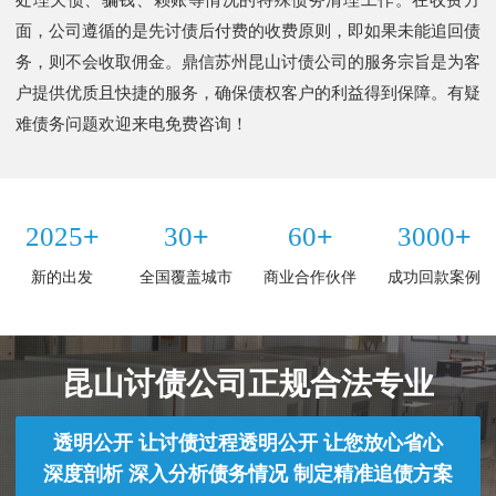
面，公司遵循的是先讨债后付费的收费原则，即如果未能追回债
务，则不会收取佣金。鼎信苏州昆山讨债公司的服务宗旨是为客
户提供优质且快捷的服务，确保债权客户的利益得到保障。有疑
难债务问题欢迎来电免费咨询！
+
+
+
+
2025
30
60
3000
新的出发
全国覆盖城市
商业合作伙伴
成功回款案例
昆山讨债公司正规合法专业
透明公开 让讨债过程透明公开 让您放心省心
深度剖析 深入分析债务情况 制定精准追债方案